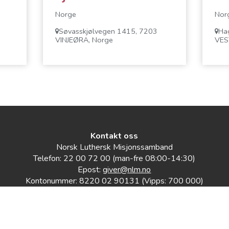
Norge
Nor
Søvasskjølvegen 1415, 7203
Ha
VINJEØRA, Norge
VES
Kontakt oss
Norsk Luthersk Misjonssamband
Telefon: 22 00 72 00 (man-fre 08:00-14:30)
Epost:
giver@nlm.no
Kontonummer: 8220 02 90131 (Vipps: 700 000)
Org.nummer: 938 679 177