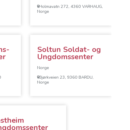
Holmavatn 272, 4360 VARHAUG,
Norge
ms-
Soltun Soldat- og
er
Ungdomssenter
Norge
0
Bjørkveien 23, 9360 BARDU,
Norge
stheim
ngdomssenter