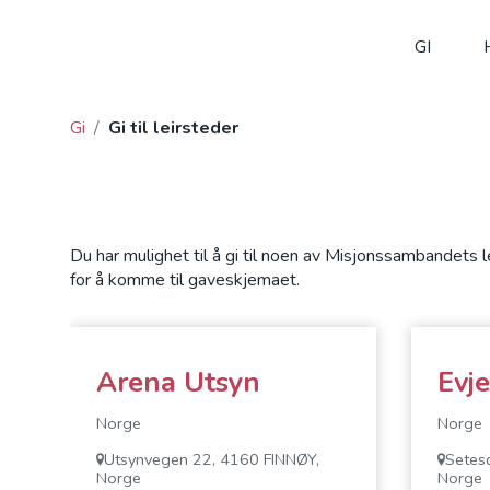
GI
Gi
/
Gi til leirsteder
Du har mulighet til å gi til noen av Misjonssambandets l
for å komme til gaveskjemaet.
Arena Utsyn
Evj
Norge
Norge
Utsynvegen 22, 4160 FINNØY,
Setes
Norge
Norge