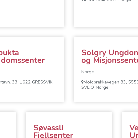
bukta
Solgry Ungdo
domssenter
og Misjonssent
Norge
ktavn. 33, 1622 GRESSVIK,
Moldbrekkevegen 83, 555
SVEIO, Norge
Søvassli
Ve
Fjellsenter
U