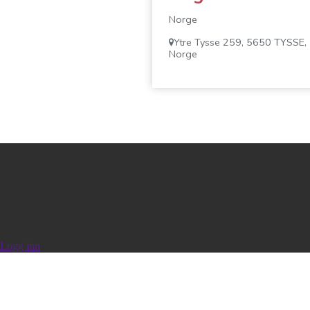
Norge
Ytre Tysse 259, 5650 TYSSE,
Norge
Logg inn