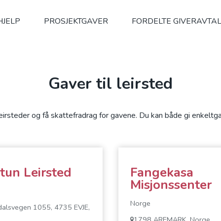
HJELP
PROSJEKTGAVER
FORDELTE GIVERAVTA
Gaver til leirsted
eirsteder og få skattefradrag for gavene. Du kan både gi enkeltga
etun Leirsted
Fangekasa
Misjonssenter
Norge
dalsvegen 1055, 4735 EVJE,
1798 AREMARK, Norge