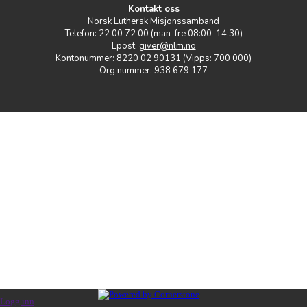
Kontakt oss
Norsk Luthersk Misjonssamband
Telefon: 22 00 72 00 (man-fre 08:00-14:30)
Epost:
giver@nlm.no
Kontonummer: 8220 02 90131 (Vipps: 700 000)
Org.nummer: 938 679 177
Logg inn