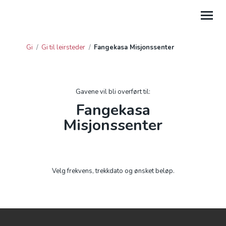
Gi
/
Gi til leirsteder
/
Fangekasa Misjonssenter
GI
HJELP
Gavene vil bli overført til:
PROSJEKTGAVER
Fangekasa
Misjonssenter
FORDELTE GIVERAVTALER
GAVE FRA BEDRIFT
GI TIL LEIRSTEDER
Velg frekvens, trekkdato og ønsket beløp.