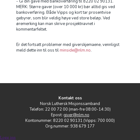
- Gi din gave med bankoverføring til 8220 02 90131.
MERK: Større gaver (over 10 000 kr) bør alltid gis ved
bankoverføring. Både Vipps og kort tar prosentvise
gebyrer, som blir veldig høye ved store beløp. Ved
øremerking kan man skrive prosjektnavnet i
kommentarfeltet.
Er det fortsatt problemer med giverskjemaene, vennligst
meld dette inn til oss til
minside@nlm.no
.
Kontakt oss
Norsk Luthersk Misjonssamband
Telefon: 22 00 72 00 (man-fre 08:00-14:30)
Epost:
giver@nlm.no
Kontonummer: 8220 02 90131 (Vipps: 700 000)
Org.nummer: 938 679 177
Logg inn