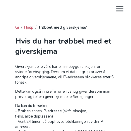
Gi
/
Hjelp
/
Trøbbel med giverskjema?
GI
Hvis du har trøbbel med et
HJELP
giverskjema
PROSJEKTGAVER
Giverskjemaene våre har en innebygd funksjon for
FORDELTE GIVERAVTALER
svindelforebygging. Dersom et dataangrep prøver å
angripe giverskjemaene, vil IP-adressen blokkeres etter 5
forsøk.
GAVE FRA BEDRIFT
Dette kan også inntreffe for en vanlig giver dersom man
prøver og feiler i giverskjemaene flere ganger.
GI TIL LEIRSTEDER
Da kan du forsøke:
- Bruk en annen IP-adresse (skift lokasjon,
f.eks. arbeidsplassen)
- Vent 24 timer, så oppheves blokkeringen av din IP-
adresse.