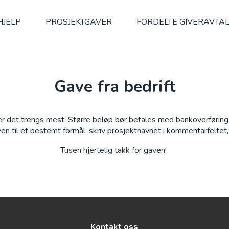
HJELP
PROSJEKTGAVER
FORDELTE GIVERAVTA
Gave fra bedrift
 der det trengs mest. Større beløp bør betales med bankoverførin
n til et bestemt formål, skriv prosjektnavnet i kommentarfeltet,
Tusen hjertelig takk for gaven!
Kontakt oss