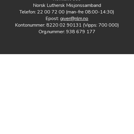
Norsk Luthersk Misjonssamband
Telefon: 22 00 72 00 (man-fre 08:00-14:30)
Epost:
giver@nlm.no
Kontonummer: 8220 02 90131 (Vipps: 700 000)
Org.nummer: 938 679 177