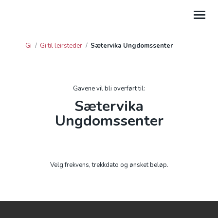
Gi
/
Gi til leirsteder
/
Sætervika Ungdomssenter
GI
HJELP
Gavene vil bli overført til:
PROSJEKTGAVER
Sætervika
Ungdomssenter
FORDELTE GIVERAVTALER
GAVE FRA BEDRIFT
GI TIL LEIRSTEDER
Velg frekvens, trekkdato og ønsket beløp.