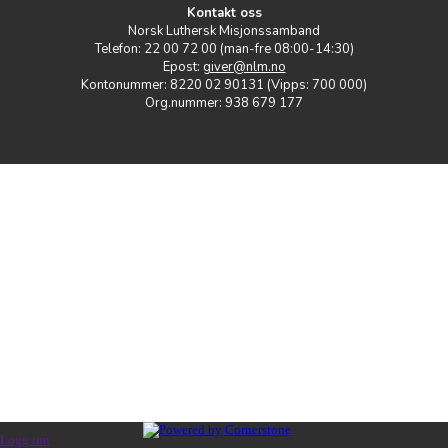
Kontakt oss
Norsk Luthersk Misjonssamband
Telefon: 22 00 72 00 (man-fre 08:00-14:30)
Epost:
giver@nlm.no
Kontonummer: 8220 02 90131 (Vipps: 700 000)
Org.nummer: 938 679 177
Logg inn