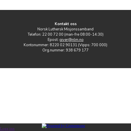
Kontakt oss
Norsk Luthersk Misjonssamband
Telefon: 22 00 72 00 (man-fre 08:00-14:30)
Epost:
giver@nlm.no
Kontonummer: 8220 02 90131 (Vipps: 700 000)
Org.nummer: 938 679 177
Logg inn