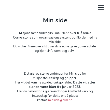
Min side
GI
Misjonssambandet gikk i mai 2022 over til å bruke
Cornerstone som organisasjonssystem, og fikk dermed ny
HJELP
Min side.
Du vil her finne oversikt over dine egne gaver, giveravtaler
PROSJEKTGAVER
og kjerneinfo som deg selv.
FORDELTE GIVERAVTALER
GAVE FRA BEDRIFT
Det gjøres større endringer for Min side for
misjonsfellesskap og grupper.
GI TIL LEIRSTEDER
Her vil det komme utvidet funksjonalitet.
Dette vil etter
planen være klart fra januar 2023
.
Har du behov for å gjøre endringer knyttet til verv og
fellesskap før dette er på plass:
kontakt
minside@nlm.no
.