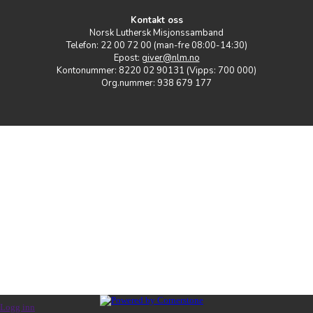
Kontakt oss
Norsk Luthersk Misjonssamband
Telefon: 22 00 72 00 (man-fre 08:00-14:30)
Epost:
giver@nlm.no
Kontonummer: 8220 02 90131 (Vipps: 700 000)
Org.nummer: 938 679 177
Logg inn