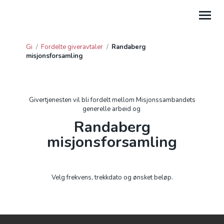
Gi
/
Fordelte giveravtaler
/
Randaberg
misjonsforsamling
GI
HJELP
Givertjenesten vil bli fordelt mellom Misjonssambandets
PROSJEKTGAVER
generelle arbeid og
Randaberg
FORDELTE GIVERAVTALER
misjonsforsamling
GAVE FRA BEDRIFT
GI TIL LEIRSTEDER
Velg frekvens, trekkdato og ønsket beløp.