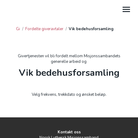
Gi
/
Fordelte giveravtaler
/
Vik bedehusforsamling
GI
HJELP
Givertjenesten vil bli fordelt mellom Misjonssambandets
generelle arbeid og
PROSJEKTGAVER
Vik bedehusforsamling
FORDELTE GIVERAVTALER
GAVE FRA BEDRIFT
Velg frekvens, trekkdato og ønsket beløp.
GI TIL LEIRSTEDER
Kontakt oss
Norsk Luthersk Misjonssamband