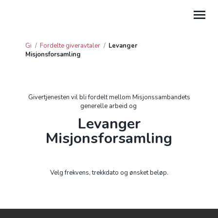
Gi
/
Fordelte giveravtaler
/
Levanger
Misjonsforsamling
GI
HJELP
Givertjenesten vil bli fordelt mellom Misjonssambandets
PROSJEKTGAVER
generelle arbeid og
Levanger
FORDELTE GIVERAVTALER
Misjonsforsamling
GAVE FRA BEDRIFT
GI TIL LEIRSTEDER
Velg frekvens, trekkdato og ønsket beløp.