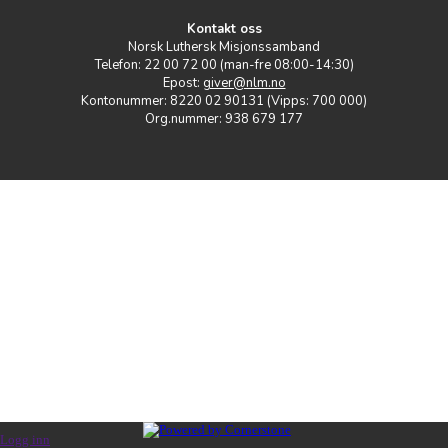
Kontakt oss
Norsk Luthersk Misjonssamband
Telefon: 22 00 72 00 (man-fre 08:00-14:30)
Epost:
giver@nlm.no
Kontonummer: 8220 02 90131 (Vipps: 700 000)
Org.nummer: 938 679 177
Logg inn