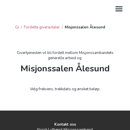
Gi
/
Fordelte giveravtaler
/
Misjonssalen Ålesund
GI
HJELP
Givertjenesten vil bli fordelt mellom Misjonssambandets
generelle arbeid og
PROSJEKTGAVER
Misjonssalen Ålesund
FORDELTE GIVERAVTALER
GAVE FRA BEDRIFT
Velg frekvens, trekkdato og ønsket beløp.
GI TIL LEIRSTEDER
Kontakt oss
Norsk Luthersk Misjonssamband