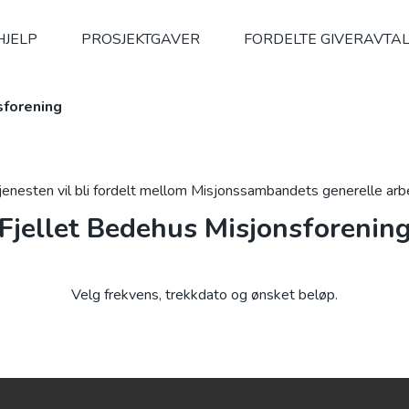
HJELP
PROSJEKTGAVER
FORDELTE GIVERAVTA
sforening
jenesten vil bli fordelt mellom Misjonssambandets generelle ar
Fjellet Bedehus Misjonsforenin
Velg frekvens, trekkdato og ønsket beløp.