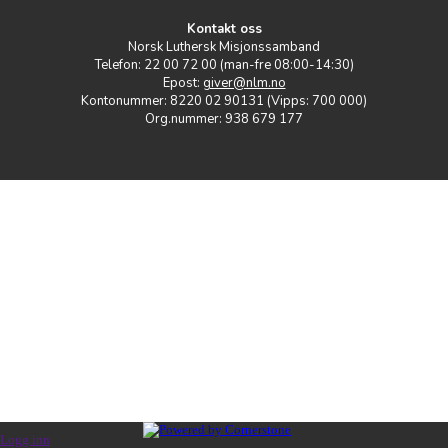
Kontakt oss
Norsk Luthersk Misjonssamband
Telefon: 22 00 72 00 (man-fre 08:00-14:30)
Epost:
giver@nlm.no
Kontonummer: 8220 02 90131 (Vipps: 700 000)
Org.nummer: 938 679 177
Logg inn