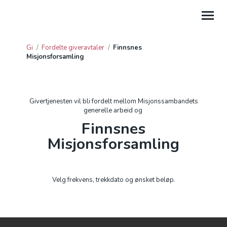
Gi
/
Fordelte giveravtaler
/
Finnsnes
Misjonsforsamling
GI
HJELP
Givertjenesten vil bli fordelt mellom Misjonssambandets
PROSJEKTGAVER
generelle arbeid og
Finnsnes
FORDELTE GIVERAVTALER
Misjonsforsamling
GAVE FRA BEDRIFT
GI TIL LEIRSTEDER
Velg frekvens, trekkdato og ønsket beløp.