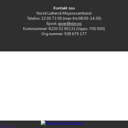
Kontakt oss
Norsk Luthersk Misjonssamband
Telefon: 22 00 72 00 (man-fre 08:00-14:30)
Epost:
giver@nlm.no
Kontonummer: 8220 02 90131 (Vipps: 700 000)
Org.nummer: 938 679 177
Logg inn