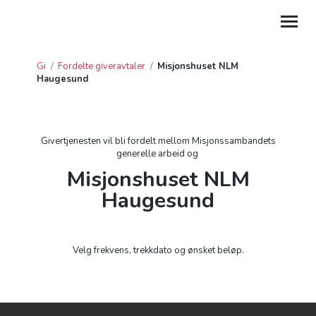
Gi
/
Fordelte giveravtaler
/
Misjonshuset NLM
Haugesund
GI
HJELP
Givertjenesten vil bli fordelt mellom Misjonssambandets
PROSJEKTGAVER
generelle arbeid og
Misjonshuset NLM
FORDELTE GIVERAVTALER
Haugesund
GAVE FRA BEDRIFT
GI TIL LEIRSTEDER
Velg frekvens, trekkdato og ønsket beløp.