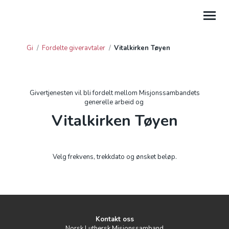
Gi
/
Fordelte giveravtaler
/
Vitalkirken Tøyen
GI
HJELP
Givertjenesten vil bli fordelt mellom Misjonssambandets
generelle arbeid og
PROSJEKTGAVER
Vitalkirken Tøyen
FORDELTE GIVERAVTALER
GAVE FRA BEDRIFT
Velg frekvens, trekkdato og ønsket beløp.
GI TIL LEIRSTEDER
Kontakt oss
Norsk Luthersk Misjonssamband