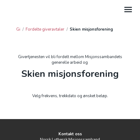
Gi
/
Fordelte giveravtaler
/
Skien misjonsforening
GI
HJELP
Givertjenesten vil bli fordelt mellom Misjonssambandets
generelle arbeid og
PROSJEKTGAVER
Skien misjonsforening
FORDELTE GIVERAVTALER
GAVE FRA BEDRIFT
Velg frekvens, trekkdato og ønsket beløp.
GI TIL LEIRSTEDER
Kontakt oss
Norsk Luthersk Misjonssamband