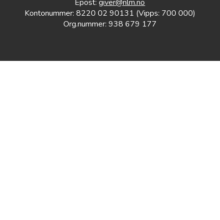
Epost:
giver@nlm.no
Kontonummer: 8220 02 90131 (Vipps: 700 000)
Org.nummer: 938 679 177