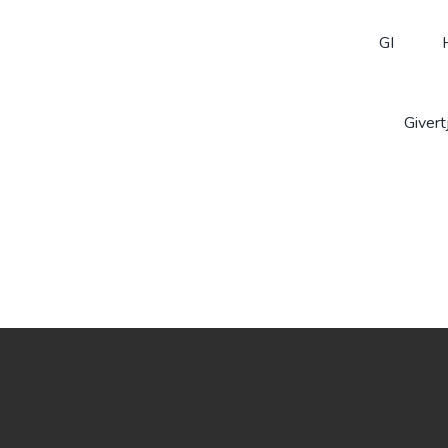
Gi
/
Fordelte giveravtaler
/
FOKUS Birkeland
GI
Givert