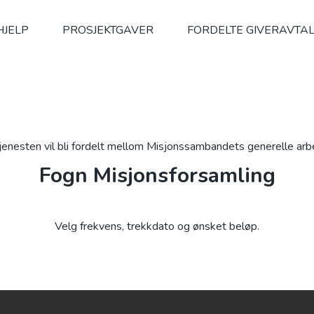
HJELP
PROSJEKTGAVER
FORDELTE GIVERAVTA
g
jenesten vil bli fordelt mellom Misjonssambandets generelle ar
Fogn Misjonsforsamling
Velg frekvens, trekkdato og ønsket beløp.