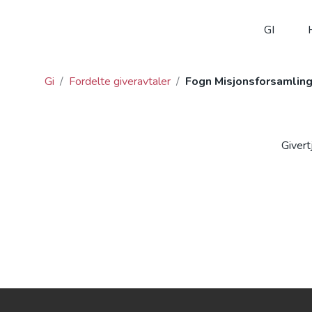
GI
Gi
/
Fordelte giveravtaler
/
Fogn Misjonsforsamlin
Givert