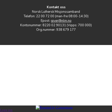
Kontakt oss
Norsk Luthersk Misjonssamband
Telefon: 22 00 72 00 (man-fre 08:00-14:30)
Epost:
giver@nlm.no
Kontonummer: 8220 02 90131 (Vipps: 700 000)
Org.nummer: 938 679 177
Logg inn