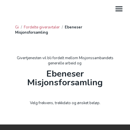
Gi
/
Fordelte giveravtaler
/
Ebeneser
Misjonsforsamling
GI
HJELP
Givertjenesten vil bli fordelt mellom Misjonssambandets
PROSJEKTGAVER
generelle arbeid og
Ebeneser
FORDELTE GIVERAVTALER
Misjonsforsamling
GAVE FRA BEDRIFT
GI TIL LEIRSTEDER
Velg frekvens, trekkdato og ønsket beløp.