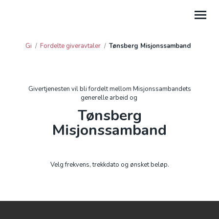
Gi
/
Fordelte giveravtaler
/
Tønsberg Misjonssamband
GI
HJELP
Givertjenesten vil bli fordelt mellom Misjonssambandets
generelle arbeid og
PROSJEKTGAVER
Tønsberg
FORDELTE GIVERAVTALER
Misjonssamband
GAVE FRA BEDRIFT
GI TIL LEIRSTEDER
Velg frekvens, trekkdato og ønsket beløp.