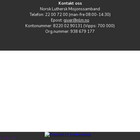
Kontakt oss
Norsk Luthersk Misjonssamband
Telefon: 22 00 72 00 (man-fre 08:00-14:30)
Epost:
giver@nlm.no
Kontonummer: 8220 02 90131 (Vipps: 700 000)
Org.nummer: 938 679 177
Logg inn