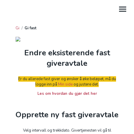
Gi
/
Gi fast
GI
HJELP
Endre eksisterende fast
PROSJEKTGAVER
giveravtale
FORDELTE GIVERAVTALER
Er du allerede fast giver og ønsker å øke beløpet, må du
logge inn på
Min side
og justere det.
GAVE FRA BEDRIFT
Les om hvordan du gjør det her
GI TIL LEIRSTEDER
Opprette ny fast giveravtale
Velg intervall og trekkdato. Givertjenesten vil gå til