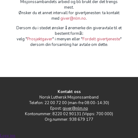
Misjonssambandets arbeid og bli brukt der det trengs
mest.
Ønsker du et annet intervall for givertjenesten: ta kontakt
med
giver@nlm.no
.
Dersom du i stedet ønsker å øremerke din giveravtale til et
bestemt formål:
velg "
Prosjektgaver
" i menyen eller "
Fordelt givertjeneste
"
dersom din forsamling har avtale om dette.
Kontakt oss
Norsk Luthersk Misjonssamband
Telefon: 22 00 72 00 (man-fre 08:00-14:30)
Epost:
giver@nlm.no
Kontonummer: 8220 02 90131 (Vipps: 700 000)
Org.nummer: 938 679 177
Logg inn