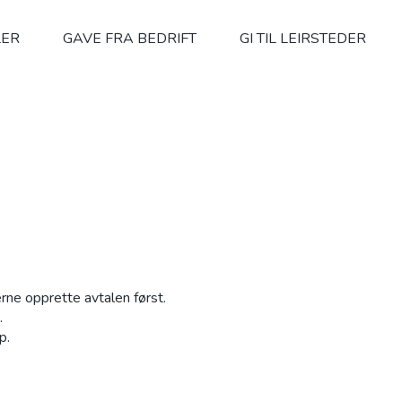
LER
GAVE FRA BEDRIFT
GI TIL LEIRSTEDER
rne opprette avtalen først.
.
p.