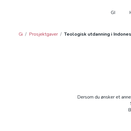
GI
Gi
/
Prosjektgaver
/
Teologisk utdanning i Indones
Dersom du ønsker et annet
B