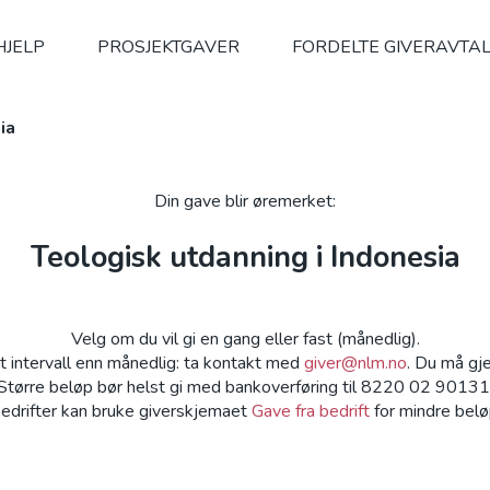
HJELP
PROSJEKTGAVER
FORDELTE GIVERAVTA
ia
Din gave blir øremerket:
Teologisk utdanning i Indonesia
Velg om du vil gi en gang eller fast (månedlig).
 intervall enn månedlig: ta kontakt med
giver@nlm.no
. Du må gje
Større beløp bør helst gi med bankoverføring til 8220 02 90131
edrifter kan bruke giverskjemaet
Gave fra bedrift
for mindre belø