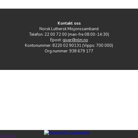
Kontakt oss
Norsk Luthersk Misjonssamband
Telefon: 22 00 72 00 (man-fre 08:00-14:30)
Epost:
giver@nlm.no
Kontonummer: 8220 02 90131 (Vipps: 700 000)
Org.nummer: 938 679 177
Logg inn