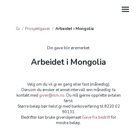
Gi
/
Prosjektgaver
/
Arbeidet i Mongolia
GI
HJELP
Din gave blir øremerket:
Arbeidet i Mongolia
PROSJEKTGAVER
FORDELTE GIVERAVTALER
Velg om du vil gi en gang eller fast (månedlig).
GAVE FRA BEDRIFT
Dersom du ønsker et annet intervall enn månedlig: ta
kontakt med
giver@nlm.no
. Du må gjerne opprette avtalen
først.
GI TIL LEIRSTEDER
Større beløp bør helst gi med bankoverføring til 8220 02
90131.
Bedrifter kan bruke giverskjemaet
Gave fra bedrift
for
mindre beløp.