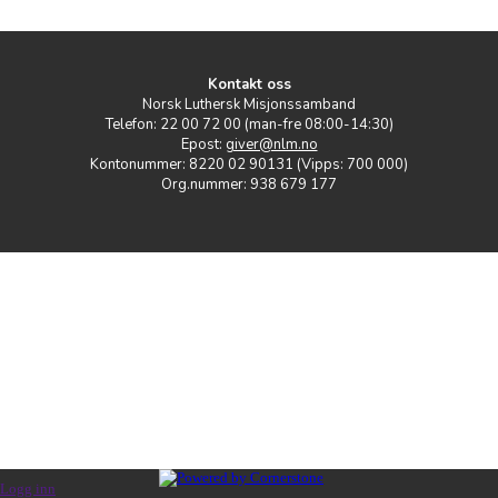
Kontakt oss
Norsk Luthersk Misjonssamband
Telefon: 22 00 72 00 (man-fre 08:00-14:30)
Epost:
giver@nlm.no
Kontonummer: 8220 02 90131 (Vipps: 700 000)
Org.nummer: 938 679 177
Logg inn