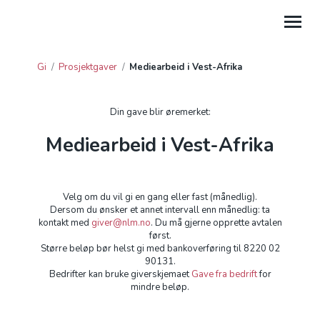
Gi
/
Prosjektgaver
/
Mediearbeid i Vest-Afrika
GI
HJELP
Din gave blir øremerket:
Mediearbeid i Vest-Afrika
PROSJEKTGAVER
FORDELTE GIVERAVTALER
Velg om du vil gi en gang eller fast (månedlig).
GAVE FRA BEDRIFT
Dersom du ønsker et annet intervall enn månedlig: ta
kontakt med
giver@nlm.no
. Du må gjerne opprette avtalen
først.
GI TIL LEIRSTEDER
Større beløp bør helst gi med bankoverføring til 8220 02
90131.
Bedrifter kan bruke giverskjemaet
Gave fra bedrift
for
mindre beløp.