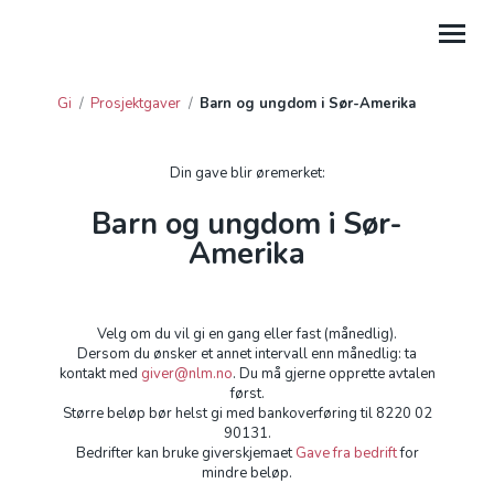
Gi
/
Prosjektgaver
/
Barn og ungdom i Sør-Amerika
GI
HJELP
Din gave blir øremerket:
Barn og ungdom i Sør-
PROSJEKTGAVER
Amerika
FORDELTE GIVERAVTALER
GAVE FRA BEDRIFT
Velg om du vil gi en gang eller fast (månedlig).
Dersom du ønsker et annet intervall enn månedlig: ta
GI TIL LEIRSTEDER
kontakt med
giver@nlm.no
. Du må gjerne opprette avtalen
først.
Større beløp bør helst gi med bankoverføring til 8220 02
90131.
Bedrifter kan bruke giverskjemaet
Gave fra bedrift
for
mindre beløp.