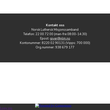
Kontakt oss
Norsk Luthersk Misjonssamband
Telefon: 22 00 72 00 (man-fre 08:00-14:30)
Epost:
giver@nlm.no
Kontonummer: 8220 02 90131 (Vipps: 700 000)
Org.nummer: 938 679 177
Logg inn