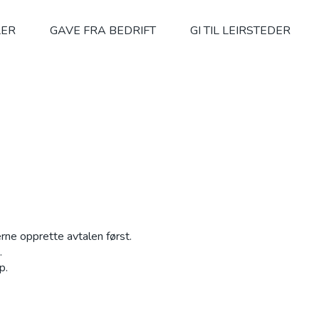
LER
GAVE FRA BEDRIFT
GI TIL LEIRSTEDER
rne opprette avtalen først.
.
p.