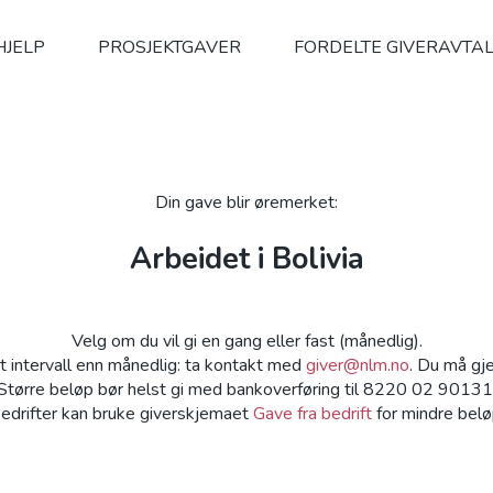
HJELP
PROSJEKTGAVER
FORDELTE GIVERAVTA
Din gave blir øremerket:
Arbeidet i Bolivia
Velg om du vil gi en gang eller fast (månedlig).
 intervall enn månedlig: ta kontakt med
giver@nlm.no
. Du må gje
Større beløp bør helst gi med bankoverføring til 8220 02 90131
edrifter kan bruke giverskjemaet
Gave fra bedrift
for mindre belø