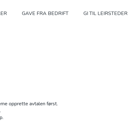
LER
GAVE FRA BEDRIFT
GI TIL LEIRSTEDER
rne opprette avtalen først.
.
p.