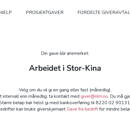
HJELP
PROSJEKTGAVER
FORDELTE GIVERAVTA
Din gave blir øremerket:
Arbeidet i Stor-Kina
Velg om du vil gi en gang eller fast (månedlig).
 intervall enn månedlig: ta kontakt med
giver@nlm.no
. Du må gje
Større beløp bør helst gi med bankoverføring til 8220 02 90131
edrifter kan bruke giverskjemaet
Gave fra bedrift
for mindre belø